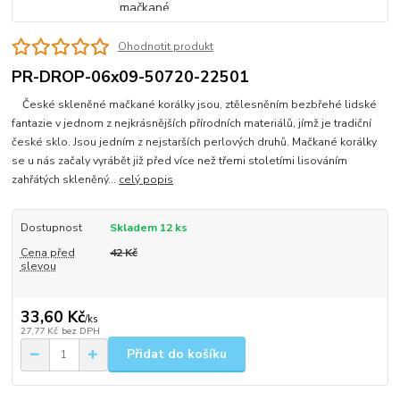
Ohodnotit produkt
PR-DROP-06x09-50720-22501
České skleněné mačkané korálky jsou, ztělesněním bezbřehé lidské
fantazie v jednom z nejkrásnějších přírodních materiálů, jímž je tradiční
české sklo. Jsou jedním z nejstarších perlových druhů. Mačkané korálky
se u nás začaly vyrábět již před více než třemi stoletími lisováním
zahřátých skleněný...
celý popis
Dostupnost
Skladem 12 ks
Cena před
42 Kč
slevou
33,60 Kč
/
ks
27,77 Kč
bez DPH
Přidat do košíku