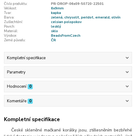
Číslo produktu:
PR-DROP-06x09-50720-22501
Velikost:
6x9mm
Tvar:
kapka
Barva:
zelená, chrysolit, peridot, emerald, olivín
Zušlechtění:
celsian polopokov
Povrch:
lesklý
Materiál:
sklo
Výrobce:
BeadsFromCzech
Země původu:
ČR
Kompletní specifikace
Parametry
Hodnocení
0
Komentáře
0
Kompletní specifikace
České skleněné mačkané korálky jsou, ztělesněním bezbřehé