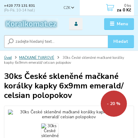
0
ks
+420 773 131 831
CZK
za
0 Kč
(Po-Pá, 10-14 hod.)
Menu
Hledat
Úvod
MAČKANÉ TVAROVÉ
30ks České skleněné mačkané korálky
kapky 6x9mm emerald/ celsian polopokov
30ks České skleněné mačkané
korálky kapky 6x9mm emerald/
celsian polopokov
- 20 %