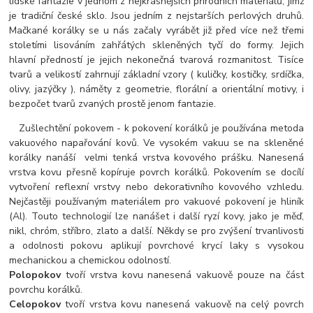
lidské fantazie v jednom z nejkrásnějších přírodních materiálů, jímž
je tradiční české sklo. Jsou jedním z nejstarších perlových druhů.
Mačkané korálky se u nás začaly vyrábět již před více než třemi
stoletími lisováním zahřátých skleněných tyčí do formy. Jejich
hlavní předností je jejich nekonečná tvarová rozmanitost. Tisíce
tvarů a velikostí zahrnují základní vzory ( kuličky, kostičky, srdíčka,
olivy, jazýčky ), náměty z geometrie, florální a orientální motivy, i
bezpočet tvarů zvaných prostě jenom fantazie.
Zušlechtění pokovem - k pokovení korálků je používána metoda
vakuového napařování kovů. Ve vysokém vakuu se na skleněné
korálky nanáší velmi tenká vrstva kovového prášku. Nanesená
vrstva kovu přesně kopíruje povrch korálků. Pokovením se docílí
vytvoření reflexní vrstvy nebo dekorativního kovového vzhledu.
Nejčastěji používaným materiálem pro vakuové pokovení je hliník
(Al). Touto technologií lze nanášet i další ryzí kovy, jako je měď,
nikl, chróm, stříbro, zlato a další. Někdy se pro zvýšení trvanlivosti
a odolnosti pokovu aplikují povrchové krycí laky s vysokou
mechanickou a chemickou odolností.
Polopokov
tvoří vrstva kovu nanesená vakuově pouze na část
povrchu korálků.
Celopokov
tvoří vrstva kovu nanesená vakuově na celý povrch