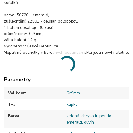
korálků.
barva: 50720 - emerald,
zušlechtění: 22501 - celsian polopokov,
1 balení obsahuje 30 kusů,
průměr dírky: 0.9 mm,
váha balení: 12 g,
Vyrobeno v České Republice.
Nepatrné odchylky v barevných odstínech skla jsou nevyhnutelné.
Parametry
Velikost
6x9mm
Tvar
kapka
Barva
zelená, chrysolit, peridot,
emerald, olivín