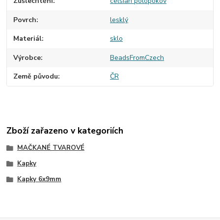
Zušlechtění
celsian polopokov
Povrch
lesklý
Materiál
sklo
Výrobce
BeadsFromCzech
Země původu
ČR
Zboží zařazeno v kategoriích
MAČKANÉ TVAROVÉ
Kapky
Kapky 6x9mm