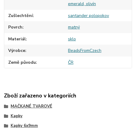
emerald, olivín
Zušlechtění
santander polopokov
Povrch
matný
Materiál
sklo
Výrobce
BeadsFromCzech
Země původu
ČR
Zboží zařazeno v kategoriích
MAČKANÉ TVAROVÉ
Kapky
Kapky 6x9mm