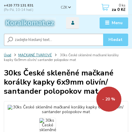
0
ks
+420 773 131 831
CZK
za
0 Kč
(Po-Pá, 10-14 hod.)
Menu
Hledat
Úvod
MAČKANÉ TVAROVÉ
30ks České skleněné mačkané korálky
kapky 6x9mm olivín/ santander polopokov mat
30ks České skleněné mačkané
korálky kapky 6x9mm olivín/
santander polopokov mat
- 20 %