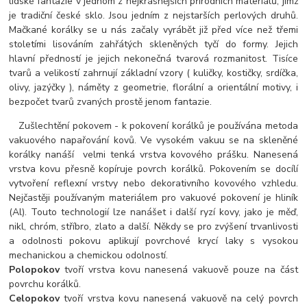
lidské fantazie v jednom z nejkrásnějších přírodních materiálů, jímž
je tradiční české sklo. Jsou jedním z nejstarších perlových druhů.
Mačkané korálky se u nás začaly vyrábět již před více než třemi
stoletími lisováním zahřátých skleněných tyčí do formy. Jejich
hlavní předností je jejich nekonečná tvarová rozmanitost. Tisíce
tvarů a velikostí zahrnují základní vzory ( kuličky, kostičky, srdíčka,
olivy, jazýčky ), náměty z geometrie, florální a orientální motivy, i
bezpočet tvarů zvaných prostě jenom fantazie.
Zušlechtění pokovem - k pokovení korálků je používána metoda
vakuového napařování kovů. Ve vysokém vakuu se na skleněné
korálky nanáší velmi tenká vrstva kovového prášku. Nanesená
vrstva kovu přesně kopíruje povrch korálků. Pokovením se docílí
vytvoření reflexní vrstvy nebo dekorativního kovového vzhledu.
Nejčastěji používaným materiálem pro vakuové pokovení je hliník
(Al). Touto technologií lze nanášet i další ryzí kovy, jako je měď,
nikl, chróm, stříbro, zlato a další. Někdy se pro zvýšení trvanlivosti
a odolnosti pokovu aplikují povrchové krycí laky s vysokou
mechanickou a chemickou odolností.
Polopokov
tvoří vrstva kovu nanesená vakuově pouze na část
povrchu korálků.
Celopokov
tvoří vrstva kovu nanesená vakuově na celý povrch