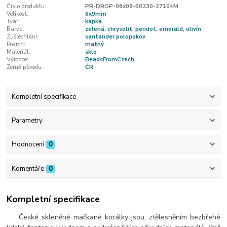
Číslo produktu:
PR-DROP-06x09-50230-27104M
Velikost:
6x9mm
Tvar:
kapka
Barva:
zelená, chrysolit, peridot, emerald, olivín
Zušlechtění:
santander polopokov
Povrch:
matný
Materiál:
sklo
Výrobce:
BeadsFromCzech
Země původu:
ČR
Kompletní specifikace
Parametry
Hodnocení
0
Komentáře
0
Kompletní specifikace
České skleněné mačkané korálky jsou, ztělesněním bezbřehé