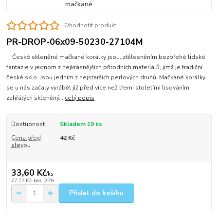
Ohodnotit produkt
PR-DROP-06x09-50230-27104M
České skleněné mačkané korálky jsou, ztělesněním bezbřehé lidské
fantazie v jednom z nejkrásnějších přírodních materiálů, jímž je tradiční
české sklo. Jsou jedním z nejstarších perlových druhů. Mačkané korálky
se u nás začaly vyrábět již před více než třemi stoletími lisováním
zahřátých skleněný...
celý popis
Dostupnost
Skladem 19 ks
Cena před
42 Kč
slevou
33,60 Kč
/
ks
27,77 Kč
bez DPH
Přidat do košíku