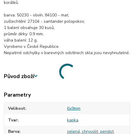
korálků.
barva: 50230 - olivín, 84100 - mat,
zušlechtění: 27104 - santander polopokov,
1 balení obsahuje 30 kusů,
průměr dírky: 0.9 mm,
váha balení: 12 g,
Vyrobeno v České Republice.
Nepatrné odchylky v barevných odstínech skla jsou nevyhnutelné.
Původ zboží
Parametry
Velikost
6x9mm
Tvar
kapka
Barva
zelená, chrysolit, peridot,