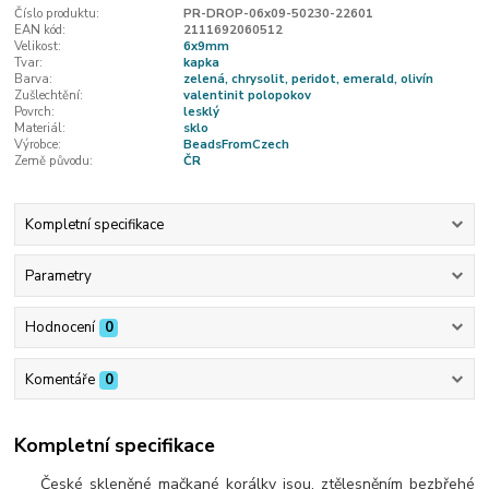
Číslo produktu:
PR-DROP-06x09-50230-22601
EAN kód:
2111692060512
Velikost:
6x9mm
Tvar:
kapka
Barva:
zelená, chrysolit, peridot, emerald, olivín
Zušlechtění:
valentinit polopokov
Povrch:
lesklý
Materiál:
sklo
Výrobce:
BeadsFromCzech
Země původu:
ČR
Kompletní specifikace
Parametry
Hodnocení
0
Komentáře
0
Kompletní specifikace
České skleněné mačkané korálky jsou, ztělesněním bezbřehé