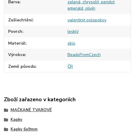
Barva
zelená, chrysolit, peridot,
emerald, olivín
Zušlechtění
valentinit polopokov
Povrch
lesklý
Materiál
sklo
Výrobce
BeadsFromCzech
Země původu
ČR
Zboží zařazeno v kategoriích
MAČKANÉ TVAROVÉ
Kapky
Kapky 6x9mm