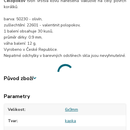
Celopokov
tvoří vrstva kovu nanesená vakuově na celý povrch
korálků.
barva: 50230 - olivín,
zušlechtění: 22601 - valentinit polopokov,
1 balení obsahuje 30 kusů,
průměr dírky: 0.9 mm,
váha balení: 12 g,
Vyrobeno v České Republice.
Nepatrné odchylky v barevných odstínech skla jsou nevyhnutelné.
Původ zboží
Parametry
Velikost
6x9mm
Tvar
kapka