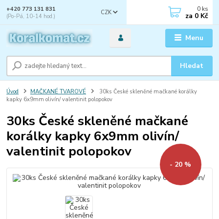
0
ks
+420 773 131 831
CZK
za
0 Kč
(Po-Pá, 10-14 hod.)
Menu
Hledat
Úvod
MAČKANÉ TVAROVÉ
30ks České skleněné mačkané korálky
kapky 6x9mm olivín/ valentinit polopokov
30ks České skleněné mačkané
korálky kapky 6x9mm olivín/
valentinit polopokov
- 20 %