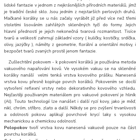
lidské fantazie v jednom z nejkrásnějších přírodních materiálů, jímž
je tradiční české sklo. Jsou jedním z nejstarších perlových druhů.
Mačkané korálky se u nás začaly vyrábět již před více než třemi
stoletími lisováním zahřátých skleněných tyčí do formy. Jejich
hlavní předností je jejich nekonečná tvarová rozmanitost. Tisíce
tvarů a velikostí zahrnují základní vzory ( kuličky, kostičky, srdíčka,
olivy, jazýčky ), náměty z geometrie, florální a orientální motivy, i
bezpočet tvarů zvaných prostě jenom fantazie.
Zušlechtění pokovem - k pokovení korálků je používána metoda
vakuového napařování kovů. Ve vysokém vakuu se na skleněné
korálky nanáší velmi tenká vrstva kovového prášku. Nanesená
vrstva kovu přesně kopíruje povrch korálků. Pokovením se docílí
vytvoření reflexní vrstvy nebo dekorativního kovového vzhledu.
Nejčastěji používaným materiálem pro vakuové pokovení je hliník
(Al). Touto technologií lze nanášet i další ryzí kovy, jako je měď,
nikl, chróm, stříbro, zlato a další. Někdy se pro zvýšení trvanlivosti
a odolnosti pokovu aplikují povrchové krycí laky s vysokou
mechanickou a chemickou odolností.
Polopokov
tvoří vrstva kovu nanesená vakuově pouze na část
povrchu korálků.