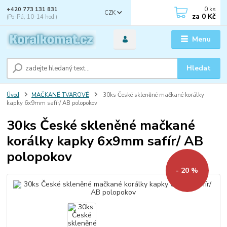
0
ks
+420 773 131 831
CZK
za
0 Kč
(Po-Pá, 10-14 hod.)
Menu
Hledat
Úvod
MAČKANÉ TVAROVÉ
30ks České skleněné mačkané korálky
kapky 6x9mm safír/ AB polopokov
30ks České skleněné mačkané
korálky kapky 6x9mm safír/ AB
polopokov
- 20 %