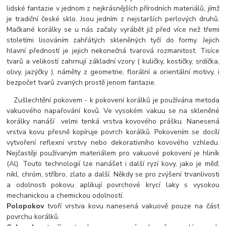
lidské fantazie v jednom z nejkrásnějších přírodních materiálů, jímž
je tradiční české sklo. Jsou jedním z nejstarších perlových druhů.
Mačkané korálky se u nás začaly vyrábět již před více než třemi
stoletími lisováním zahřátých skleněných tyčí do formy. Jejich
hlavní předností je jejich nekonečná tvarová rozmanitost. Tisíce
tvarů a velikostí zahrnují základní vzory ( kuličky, kostičky, srdíčka,
olivy, jazýčky ), náměty z geometrie, florální a orientální motivy, i
bezpočet tvarů zvaných prostě jenom fantazie.
Zušlechtění pokovem - k pokovení korálků je používána metoda
vakuového napařování kovů. Ve vysokém vakuu se na skleněné
korálky nanáší velmi tenká vrstva kovového prášku. Nanesená
vrstva kovu přesně kopíruje povrch korálků. Pokovením se docílí
vytvoření reflexní vrstvy nebo dekorativního kovového vzhledu.
Nejčastěji používaným materiálem pro vakuové pokovení je hliník
(Al). Touto technologií lze nanášet i další ryzí kovy, jako je měď,
nikl, chróm, stříbro, zlato a další. Někdy se pro zvýšení trvanlivosti
a odolnosti pokovu aplikují povrchové krycí laky s vysokou
mechanickou a chemickou odolností.
Polopokov
tvoří vrstva kovu nanesená vakuově pouze na část
povrchu korálků.