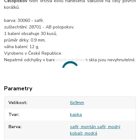
Celopokov
tvoří vrstva kovu nanesená vakuově na celý povrch
korálků.
barva: 30060 - safír,
zušlechtění: 28701 - AB polopokov,
1 balení obsahuje 30 kusů,
průměr dírky: 0.9 mm,
váha balení: 12 g,
Vyrobeno v České Republice.
Nepatrné odchylky v barevných odstínech skla jsou nevyhnutelné.
Parametry
Velikost
6x9mm
Tvar
kapka
Barva
safír, montán safír, modrý
kobalt, modrá