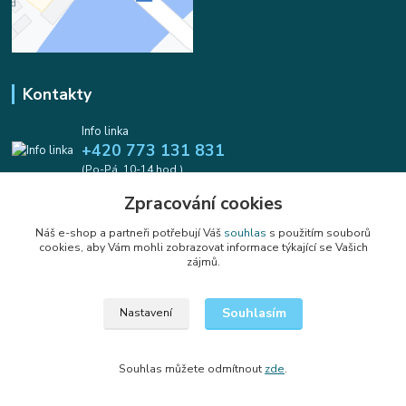
Kontakty
Info linka
+420 773 131 831
(Po-Pá, 10-14 hod.)
Zpracování cookies
info@koralkomat.cz
Náš e-shop a partneři potřebují Váš
souhlas
s použitím souborů
cookies, aby Vám mohli zobrazovat informace týkající se Vašich
zájmů.
Souhlasím
Nastavení
Upravit sběr cookies.
Souhlas můžete odmítnout
zde
.
Vytvořeno na
Eshop-rychle.cz