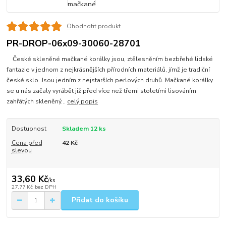
Ohodnotit produkt
PR-DROP-06x09-30060-28701
České skleněné mačkané korálky jsou, ztělesněním bezbřehé lidské
fantazie v jednom z nejkrásnějších přírodních materiálů, jímž je tradiční
české sklo. Jsou jedním z nejstarších perlových druhů. Mačkané korálky
se u nás začaly vyrábět již před více než třemi stoletími lisováním
zahřátých skleněný...
celý popis
Dostupnost
Skladem 12 ks
Cena před
42 Kč
slevou
33,60 Kč
/
ks
27,77 Kč
bez DPH
Přidat do košíku