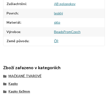
Zušlechtění
AB polopokov
Povrch
lesklý
Materiál
sklo
Výrobce
BeadsFromCzech
Země původu
ČR
Zboží zařazeno v kategoriích
MAČKANÉ TVAROVÉ
Kapky
Kapky 6x9mm