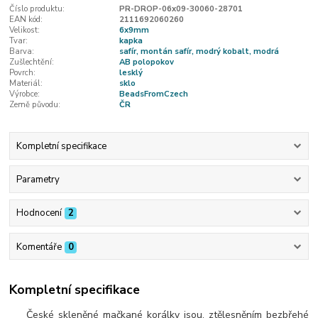
Číslo produktu:
PR-DROP-06x09-30060-28701
EAN kód:
2111692060260
Velikost:
6x9mm
Tvar:
kapka
Barva:
safír, montán safír, modrý kobalt, modrá
Zušlechtění:
AB polopokov
Povrch:
lesklý
Materiál:
sklo
Výrobce:
BeadsFromCzech
Země původu:
ČR
Kompletní specifikace
Parametry
Hodnocení
2
Komentáře
0
Kompletní specifikace
České skleněné mačkané korálky jsou, ztělesněním bezbřehé