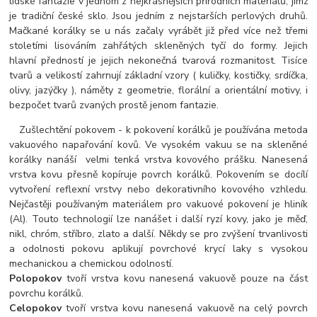
lidské fantazie v jednom z nejkrásnějších přírodních materiálů, jímž
je tradiční české sklo. Jsou jedním z nejstarších perlových druhů.
Mačkané korálky se u nás začaly vyrábět již před více než třemi
stoletími lisováním zahřátých skleněných tyčí do formy. Jejich
hlavní předností je jejich nekonečná tvarová rozmanitost. Tisíce
tvarů a velikostí zahrnují základní vzory ( kuličky, kostičky, srdíčka,
olivy, jazýčky ), náměty z geometrie, florální a orientální motivy, i
bezpočet tvarů zvaných prostě jenom fantazie.
Zušlechtění pokovem - k pokovení korálků je používána metoda
vakuového napařování kovů. Ve vysokém vakuu se na skleněné
korálky nanáší velmi tenká vrstva kovového prášku. Nanesená
vrstva kovu přesně kopíruje povrch korálků. Pokovením se docílí
vytvoření reflexní vrstvy nebo dekorativního kovového vzhledu.
Nejčastěji používaným materiálem pro vakuové pokovení je hliník
(Al). Touto technologií lze nanášet i další ryzí kovy, jako je měď,
nikl, chróm, stříbro, zlato a další. Někdy se pro zvýšení trvanlivosti
a odolnosti pokovu aplikují povrchové krycí laky s vysokou
mechanickou a chemickou odolností.
Polopokov
tvoří vrstva kovu nanesená vakuově pouze na část
povrchu korálků.
Celopokov
tvoří vrstva kovu nanesená vakuově na celý povrch