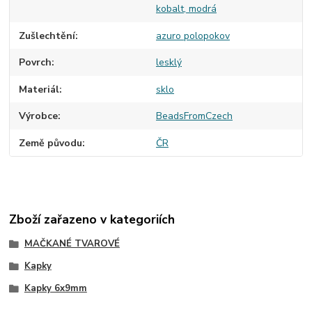
kobalt, modrá
Zušlechtění
azuro polopokov
Povrch
lesklý
Materiál
sklo
Výrobce
BeadsFromCzech
Země původu
ČR
Zboží zařazeno v kategoriích
MAČKANÉ TVAROVÉ
Kapky
Kapky 6x9mm