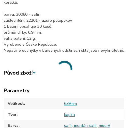
korálků.
barva: 30060 - safír,
zušlechtění: 22201 - azuro polopokov,
1 balení obsahuje 30 kusů,
průměr dírky: 0.9 mm,
váha balení: 12 g,
Vyrobeno v České Republice.
Nepatrné odchylky v barevných odstínech skla jsou nevyhnutelné.
Původ zboží
Parametry
Velikost
6x9mm
Tvar
kapka
Barva
safír, montán safír, modrý