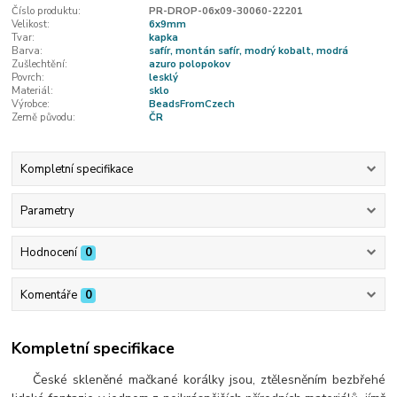
Číslo produktu:
PR-DROP-06x09-30060-22201
Velikost:
6x9mm
Tvar:
kapka
Barva:
safír, montán safír, modrý kobalt, modrá
Zušlechtění:
azuro polopokov
Povrch:
lesklý
Materiál:
sklo
Výrobce:
BeadsFromCzech
Země původu:
ČR
Kompletní specifikace
Parametry
Hodnocení
0
Komentáře
0
Kompletní specifikace
České skleněné mačkané korálky jsou, ztělesněním bezbřehé