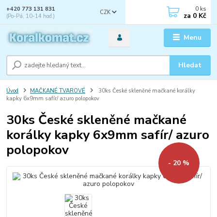
0
ks
+420 773 131 831
CZK
za
0 Kč
(Po-Pá, 10-14 hod.)
Menu
Hledat
Úvod
MAČKANÉ TVAROVÉ
30ks České skleněné mačkané korálky
kapky 6x9mm safír/ azuro polopokov
30ks České skleněné mačkané
korálky kapky 6x9mm safír/ azuro
polopokov
- 20 %