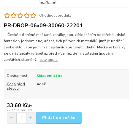
Ohodnotit produkt
PR-DROP-06x09-30060-22201
České skleněné mačkané korálky jsou, ztělesněním bezbřehé lidské
fantazie v jednom z nejkrásnějších přírodních materiálů, jímž je tradiční
české sklo. Jsou jedním z nejstarších perlových druhů. Mačkané korálky
se u nás začaly vyrábět již před více než třemi stoletími lisováním
zahřátých skleněný...
celý popis
Dostupnost
Skladem 11 ks
Cena před
42 Kč
slevou
33,60 Kč
/
ks
27,77 Kč
bez DPH
Přidat do košíku