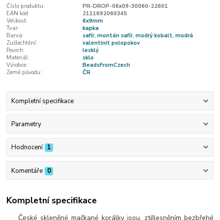
Číslo produktu:
PR-DROP-06x09-30060-22601
EAN kód:
2111692060345
Velikost:
6x9mm
Tvar:
kapka
Barva:
safír, montán safír, modrý kobalt, modrá
Zušlechtění:
valentinit polopokov
Povrch:
lesklý
Materiál:
sklo
Výrobce:
BeadsFromCzech
Země původu:
ČR
Kompletní specifikace
Parametry
Hodnocení
1
Komentáře
0
Kompletní specifikace
České skleněné mačkané korálky jsou, ztělesněním bezbřehé