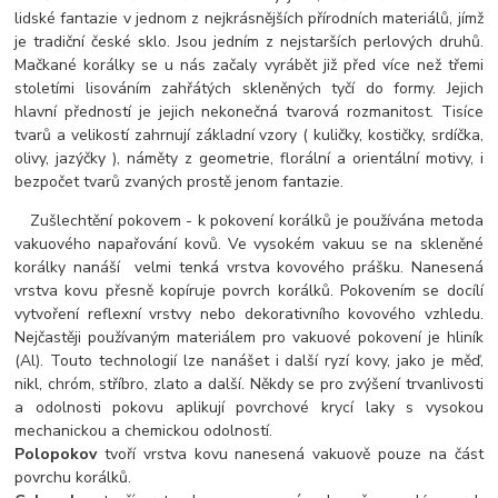
lidské fantazie v jednom z nejkrásnějších přírodních materiálů, jímž
je tradiční české sklo. Jsou jedním z nejstarších perlových druhů.
Mačkané korálky se u nás začaly vyrábět již před více než třemi
stoletími lisováním zahřátých skleněných tyčí do formy. Jejich
hlavní předností je jejich nekonečná tvarová rozmanitost. Tisíce
tvarů a velikostí zahrnují základní vzory ( kuličky, kostičky, srdíčka,
olivy, jazýčky ), náměty z geometrie, florální a orientální motivy, i
bezpočet tvarů zvaných prostě jenom fantazie.
Zušlechtění pokovem - k pokovení korálků je používána metoda
vakuového napařování kovů. Ve vysokém vakuu se na skleněné
korálky nanáší velmi tenká vrstva kovového prášku. Nanesená
vrstva kovu přesně kopíruje povrch korálků. Pokovením se docílí
vytvoření reflexní vrstvy nebo dekorativního kovového vzhledu.
Nejčastěji používaným materiálem pro vakuové pokovení je hliník
(Al). Touto technologií lze nanášet i další ryzí kovy, jako je měď,
nikl, chróm, stříbro, zlato a další. Někdy se pro zvýšení trvanlivosti
a odolnosti pokovu aplikují povrchové krycí laky s vysokou
mechanickou a chemickou odolností.
Polopokov
tvoří vrstva kovu nanesená vakuově pouze na část
povrchu korálků.