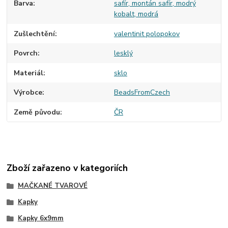
Barva
safír, montán safír, modrý
kobalt, modrá
Zušlechtění
valentinit polopokov
Povrch
lesklý
Materiál
sklo
Výrobce
BeadsFromCzech
Země původu
ČR
Zboží zařazeno v kategoriích
MAČKANÉ TVAROVÉ
Kapky
Kapky 6x9mm