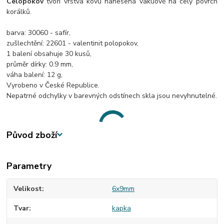
Celopokov
tvoří vrstva kovu nanesená vakuově na celý povrch
korálků.
barva: 30060 - safír,
zušlechtění: 22601 - valentinit polopokov,
1 balení obsahuje 30 kusů,
průměr dírky: 0.9 mm,
váha balení: 12 g,
Vyrobeno v České Republice.
Nepatrné odchylky v barevných odstínech skla jsou nevyhnutelné.
Původ zboží
Parametry
Velikost
6x9mm
Tvar
kapka