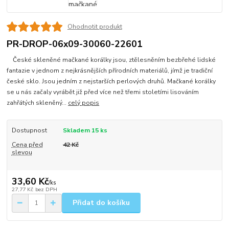
Ohodnotit produkt
PR-DROP-06x09-30060-22601
České skleněné mačkané korálky jsou, ztělesněním bezbřehé lidské
fantazie v jednom z nejkrásnějších přírodních materiálů, jímž je tradiční
české sklo. Jsou jedním z nejstarších perlových druhů. Mačkané korálky
se u nás začaly vyrábět již před více než třemi stoletími lisováním
zahřátých skleněný...
celý popis
Dostupnost
Skladem 15 ks
Cena před
42 Kč
slevou
33,60 Kč
/
ks
27,77 Kč
bez DPH
Přidat do košíku