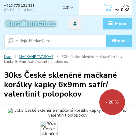
0
ks
+420 773 131 831
CZK
za
0 Kč
(Po-Pá, 10-14 hod.)
Menu
Hledat
Úvod
MAČKANÉ TVAROVÉ
30ks České skleněné mačkané korálky
kapky 6x9mm safír/ valentinit polopokov
30ks České skleněné mačkané
korálky kapky 6x9mm safír/
valentinit polopokov
- 20 %