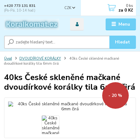
0
ks
+420 773 131 831
CZK
za
0 Kč
(Po-Pá, 10-14 hod.)
Menu
Hledat
Úvod
DVOUDÍROVÉ KORÁLKY
40ks České skleněné mačkané
dvoudírkové korálky tila 6mm čirá
40ks České skleněné mačkané
dvoudírkové korálky tila 6mm čirá
- 20 %