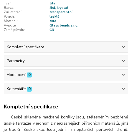
Tvar:
tila
Barva:
čirá, krystal
Zušlechtění:
transparentní
Povrch:
lesklý
Materiál:
sklo
Výrobce:
Glass beads s.r.o.
Země původu:
ČR
Kompletní specifikace
Parametry
Hodnocení
0
Komentáře
0
Kompletní specifikace
České skleněné mačkané korálky jsou, ztělesněním bezbřehé
lidské fantazie v jednom z nejkrásnějších přírodních materiálů, jímž
je tradiční české sklo. Jsou jedním z nejstarších perlových druhů.