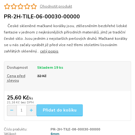
Ohodnotit produkt
PR-2H-TILE-06-00030-00000
České skleněné mačkané korálky jsou, ztělesněním bezbřehé lidské
fantazie v jednom z nejkrásnějších přírodních materiálů, jímž je tradiční
české sklo. Jsou jedním z nejstarších perlových druhů. Mačkané korálky
se u nás začaly vyrábět již před více než třemi stoletími lisováním
zahřátých skleněný...
celý popis
Dostupnost
Skladem 19 ks
Cena před
32 Kč
slevou
25,60 Kč
/
ks
21,16 Kč
bez DPH
Přidat do košíku
Číslo produktu:
PR-2H-TILE-06-00030-00000
Velikost:
6mm