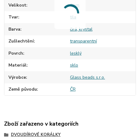
Velikost
6mm
Tvar
tila
Barva
čirá, krystal
Zušlechtění
transparentní
Povrch
lesklý
Materiál
sklo
Výrobce
Glass beads s.r.o.
Země původu
ČR
Zboží zařazeno v kategoriích
DVOUDÍROVÉ KORÁLKY