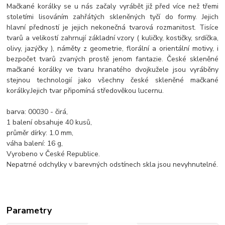
Mačkané korálky se u nás začaly vyrábět již před více než třemi
stoletími lisováním zahřátých skleněných tyčí do formy. Jejich
hlavní předností je jejich nekonečná tvarová rozmanitost. Tisíce
tvarů a velikostí zahrnují základní vzory ( kuličky, kostičky, srdíčka,
olivy, jazýčky ), náměty z geometrie, florální a orientální motivy, i
bezpočet tvarů zvaných prostě jenom fantazie. České skleněné
mačkané korálky ve tvaru hranatého dvojkužele jsou vyráběny
stejnou technologií jako všechny české skleněné mačkané
korálky.
Jejich tvar připomíná středověkou lucernu.
barva: 00030 - čirá,
1 balení obsahuje 40 kusů,
průměr dírky: 1.0 mm,
váha balení: 16 g,
Vyrobeno v České Republice.
Nepatrné odchylky v barevných odstínech skla jsou nevyhnutelné.
Parametry