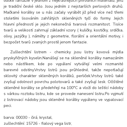
lidské fantazie v jednom z nejkrásnějších přírodních materiálů, jímž
je tradiční české sklo. Jsou jedním z nejstarších perlových druhů.
Mačkané korálky se u nás začaly vyrábět již před více než třemi
stoletími lisováním zahřátých skleněných tyčí do formy. Jejich
hlavní předností je jejich nekonečná tvarová rozmanitost. Tisíce
tvarů a velikostí zahrnují základní vzory ( kuličky, kostičky, srdíčka,
olivy, jazýčky ), náměty z geometrie, florální a orientální motivy, i
bezpočet tvarů zvaných prostě jenom fantazie.
Zušlechtění listrem - chemicky jsou listry kovová mýdla
pryskyřičných kyselin.
Nanášejí se na skleněné korálky namazáním
nebo nástřikem, kde po vypálení vytvářejí velmi rozmanité
barevné odstíny.
Vrstvy listrů jsou průhledné, takže nepotlačují
sklovitý charakter skleněných korálků, perliček.
Vrstvy listrů také
zvyšují odolnost povrchu polotovarů a také zvyšují lesk.
O
čištěné
skleněné korálky se předehřejí na 100°C a vloží do leštící nádoby
s várkou roztoku listru, kde se provede nanesení listru.
Po vyjmutí
z listrovací nádoby jsou skleněné korálky vypáleny ve vypalovací
peci.
barva: 00030 - čirá, krystal,
zušlechtění: 15726 - fialový vega listr,