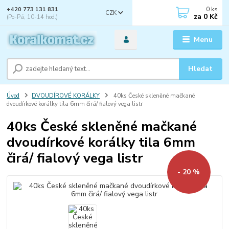
0
ks
+420 773 131 831
CZK
za
0 Kč
(Po-Pá, 10-14 hod.)
Menu
Hledat
Úvod
DVOUDÍROVÉ KORÁLKY
40ks České skleněné mačkané
dvoudírkové korálky tila 6mm čirá/ fialový vega listr
40ks České skleněné mačkané
dvoudírkové korálky tila 6mm
čirá/ fialový vega listr
- 20 %