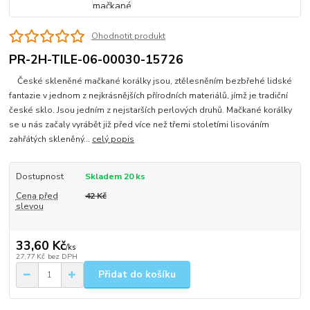
Ohodnotit produkt
PR-2H-TILE-06-00030-15726
České skleněné mačkané korálky jsou, ztělesněním bezbřehé lidské
fantazie v jednom z nejkrásnějších přírodních materiálů, jímž je tradiční
české sklo. Jsou jedním z nejstarších perlových druhů. Mačkané korálky
se u nás začaly vyrábět již před více než třemi stoletími lisováním
zahřátých skleněný...
celý popis
Dostupnost
Skladem 20 ks
Cena před
42 Kč
slevou
33,60 Kč
/
ks
27,77 Kč
bez DPH
Přidat do košíku