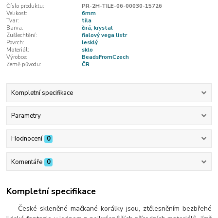
Číslo produktu:
PR-2H-TILE-06-00030-15726
Velikost:
6mm
Tvar:
tila
Barva:
čirá, krystal
Zušlechtění:
fialový vega listr
Povrch:
lesklý
Materiál:
sklo
Výrobce:
BeadsFromCzech
Země původu:
ČR
Kompletní specifikace
Parametry
Hodnocení
0
Komentáře
0
Kompletní specifikace
České skleněné mačkané korálky jsou, ztělesněním bezbřehé