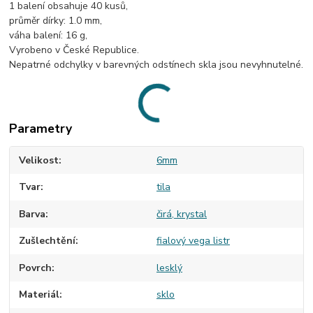
1 balení obsahuje 40 kusů,
průměr dírky: 1.0 mm,
váha balení: 16 g,
Vyrobeno v České Republice.
Nepatrné odchylky v barevných odstínech skla jsou nevyhnutelné.
Parametry
Velikost
6mm
Tvar
tila
Barva
čirá, krystal
Zušlechtění
fialový vega listr
Povrch
lesklý
Materiál
sklo