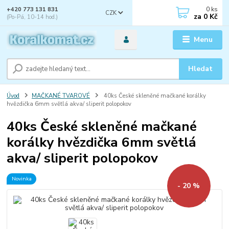
0
ks
+420 773 131 831
CZK
za
0 Kč
(Po-Pá, 10-14 hod.)
Menu
Hledat
Úvod
MAČKANÉ TVAROVÉ
40ks České skleněné mačkané korálky
hvězdička 6mm světlá akva/ sliperit polopokov
40ks České skleněné mačkané
korálky hvězdička 6mm světlá
akva/ sliperit polopokov
Novinka
- 20 %