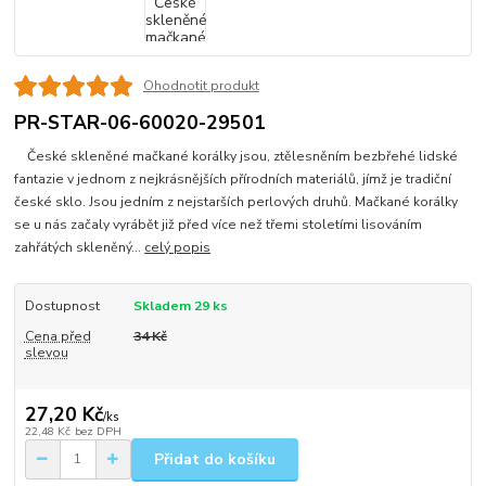
Ohodnotit produkt
PR-STAR-06-60020-29501
České skleněné mačkané korálky jsou, ztělesněním bezbřehé lidské
fantazie v jednom z nejkrásnějších přírodních materiálů, jímž je tradiční
české sklo. Jsou jedním z nejstarších perlových druhů. Mačkané korálky
se u nás začaly vyrábět již před více než třemi stoletími lisováním
zahřátých skleněný...
celý popis
Dostupnost
Skladem 29 ks
Cena před
34 Kč
slevou
27,20 Kč
/
ks
22,48 Kč
bez DPH
Přidat do košíku