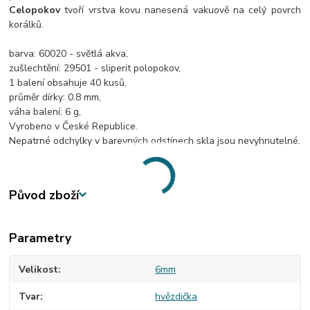
Celopokov
tvoří vrstva kovu nanesená vakuově na celý povrch
korálků.
barva: 60020 - světlá akva,
zušlechtění: 29501 - sliperit polopokov,
1 balení obsahuje 40 kusů,
průměr dírky: 0.8 mm,
váha balení: 6 g,
Vyrobeno v České Republice.
Nepatrné odchylky v barevných odstínech skla jsou nevyhnutelné.
Původ zboží
Parametry
Velikost
6mm
Tvar
hvězdička