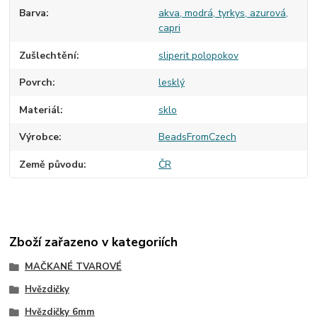
Barva
akva, modrá, tyrkys, azurová,
capri
Zušlechtění
sliperit polopokov
Povrch
lesklý
Materiál
sklo
Výrobce
BeadsFromCzech
Země původu
ČR
Zboží zařazeno v kategoriích
MAČKANÉ TVAROVÉ
Hvězdičky
Hvězdičky 6mm