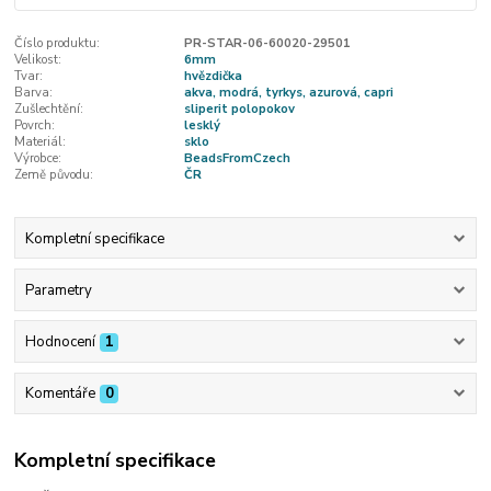
Číslo produktu:
PR-STAR-06-60020-29501
Velikost:
6mm
Tvar:
hvězdička
Barva:
akva, modrá, tyrkys, azurová, capri
Zušlechtění:
sliperit polopokov
Povrch:
lesklý
Materiál:
sklo
Výrobce:
BeadsFromCzech
Země původu:
ČR
Kompletní specifikace
Parametry
Hodnocení
1
Komentáře
0
Kompletní specifikace