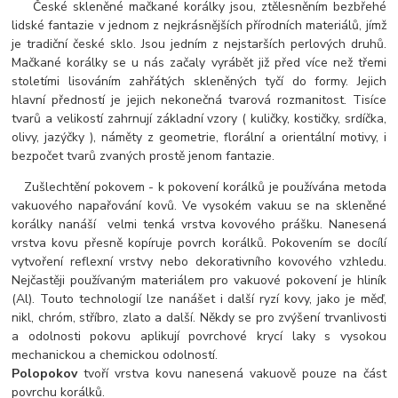
České skleněné mačkané korálky jsou, ztělesněním bezbřehé
lidské fantazie v jednom z nejkrásnějších přírodních materiálů, jímž
je tradiční české sklo. Jsou jedním z nejstarších perlových druhů.
Mačkané korálky se u nás začaly vyrábět již před více než třemi
stoletími lisováním zahřátých skleněných tyčí do formy. Jejich
hlavní předností je jejich nekonečná tvarová rozmanitost. Tisíce
tvarů a velikostí zahrnují základní vzory ( kuličky, kostičky, srdíčka,
olivy, jazýčky ), náměty z geometrie, florální a orientální motivy, i
bezpočet tvarů zvaných prostě jenom fantazie.
Zušlechtění pokovem - k pokovení korálků je používána metoda
vakuového napařování kovů. Ve vysokém vakuu se na skleněné
korálky nanáší velmi tenká vrstva kovového prášku. Nanesená
vrstva kovu přesně kopíruje povrch korálků. Pokovením se docílí
vytvoření reflexní vrstvy nebo dekorativního kovového vzhledu.
Nejčastěji používaným materiálem pro vakuové pokovení je hliník
(Al). Touto technologií lze nanášet i další ryzí kovy, jako je měď,
nikl, chróm, stříbro, zlato a další. Někdy se pro zvýšení trvanlivosti
a odolnosti pokovu aplikují povrchové krycí laky s vysokou
mechanickou a chemickou odolností.
Polopokov
tvoří vrstva kovu nanesená vakuově pouze na část
povrchu korálků.