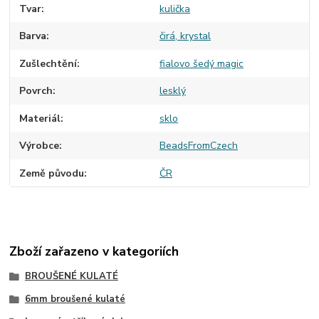
Tvar
kulička
Barva
čirá, krystal
Zušlechtění
fialovo šedý magic
Povrch
lesklý
Materiál
sklo
Výrobce
BeadsFromCzech
Země původu
ČR
Zboží zařazeno v kategoriích
BROUŠENÉ KULATÉ
6mm broušené kulaté