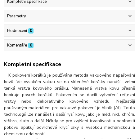
Kompletní specifikace
Parametry
Hodnocení
0
Komentáře
0
Kompletní specifikace
K pokovení korálků je používána metoda vakuového napařování
kovů. Ve vysokém vakuu se na skleněné korálky nanáší velmi
tenká vrstva kovového prášku. Nanesená vrstva kovu přesně
kopíruje povrch korálků. Pokovením se docílí vytvoření reflexní
vrstvy nebo dekorativního kovového vzhledu. Nejčastěji
používaným materiálem pro vakuové pokovení je hliník (Al). Touto
technologií lze nanášet i další ryzí kovy, jako je měď, nikl, chróm,
stříbro, zlato a další. Někdy se pro zvýšení trvanlivosti a odolnosti
pokovu aplikují povrchové krycí laky s vysokou mechanickou a
chemickou odolností.