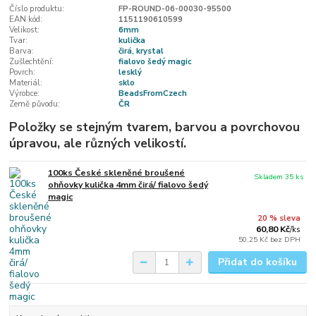
Číslo produktu:
FP-ROUND-06-00030-95500
EAN kód:
1151190610599
Velikost:
6mm
Tvar:
kulička
Barva:
čirá, krystal
Zušlechtění:
fialovo šedý magic
Povrch:
lesklý
Materiál:
sklo
Výrobce:
BeadsFromCzech
Země původu:
ČR
Položky se stejným tvarem, barvou a povrchovou
úpravou, ale různých velikostí.
100ks České skleněné broušené
Skladem 35 ks
ohňovky kulička 4mm čirá/ fialovo šedý
magic
20 % sleva
60,80 Kč
/
ks
50,25 Kč
bez DPH
Přidat do košíku