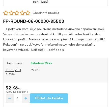
Ohodnotit produkt
FP-ROUND-06-00030-95500
K pokovení korálků je používána metoda vakuového napařování kovů.
Ve vysokém vakuu se na skleněné korálky nanáší velmi tenká vrstva
kovového prášku. Nanesená vrstva kovu přesně kopíruje povrch korálků.
Pokovením se docílí vytvoření reflexní vrstvy nebo dekorativního
kovového vzhledu. Nejčastěji ...
celý popis
Dostupnost
Skladem 35 ks
Cena před
65 Kč
slevou
52 Kč
/
ks
42,98 Kč
bez DPH
Přidat do košíku