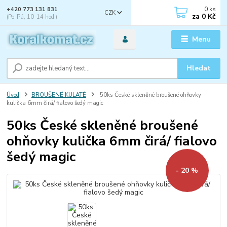
0
ks
+420 773 131 831
CZK
za
0 Kč
(Po-Pá, 10-14 hod.)
Menu
Hledat
Úvod
BROUŠENÉ KULATÉ
50ks České skleněné broušené ohňovky
kulička 6mm čirá/ fialovo šedý magic
50ks České skleněné broušené
ohňovky kulička 6mm čirá/ fialovo
šedý magic
- 20 %