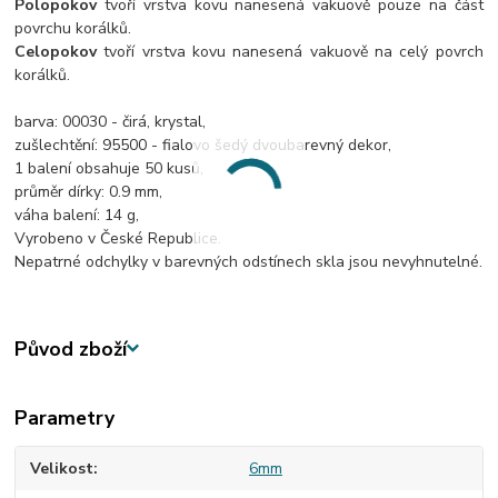
Polopokov
tvoří vrstva kovu nanesená vakuově pouze na část
povrchu korálků.
Celopokov
tvoří vrstva kovu nanesená vakuově na celý povrch
korálků.
barva: 00030 - čirá, krystal,
zušlechtění: 95500 - fialovo šedý dvoubarevný dekor,
1 balení obsahuje 50 kusů,
průměr dírky: 0.9 mm,
váha balení: 14 g,
Vyrobeno v České Republice.
Nepatrné odchylky v barevných odstínech skla jsou nevyhnutelné.
Původ zboží
Parametry
Velikost
6mm