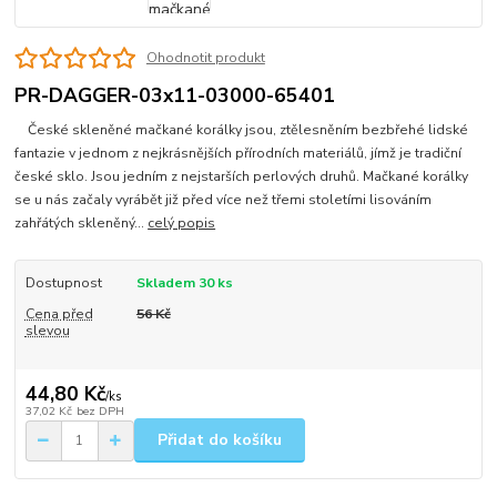
Ohodnotit produkt
PR-DAGGER-03x11-03000-65401
České skleněné mačkané korálky jsou, ztělesněním bezbřehé lidské
fantazie v jednom z nejkrásnějších přírodních materiálů, jímž je tradiční
české sklo. Jsou jedním z nejstarších perlových druhů. Mačkané korálky
se u nás začaly vyrábět již před více než třemi stoletími lisováním
zahřátých skleněný...
celý popis
Dostupnost
Skladem 30 ks
Cena před
56 Kč
slevou
44,80 Kč
/
ks
37,02 Kč
bez DPH
Přidat do košíku