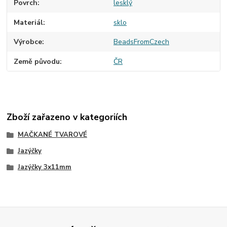
Povrch
lesklý
Materiál
sklo
Výrobce
BeadsFromCzech
Země původu
ČR
Zboží zařazeno v kategoriích
MAČKANÉ TVAROVÉ
Jazýčky
Jazýčky 3x11mm