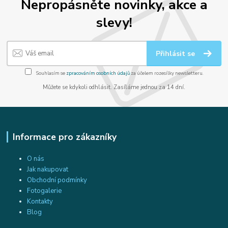
Nepropásněte novinky, akce a
slevy!
Přihlásit se
Souhlasím se
zpracováním osobních údajů
za účelem rozesílky newsletteru.
Můžete se kdykoli odhlásit. Zasíláme jednou za 14 dní.
Informace pro zákazníky
O nás
Jak nakupovat
Obchodní podmínky
Fotogalerie
Kontakty
Blog