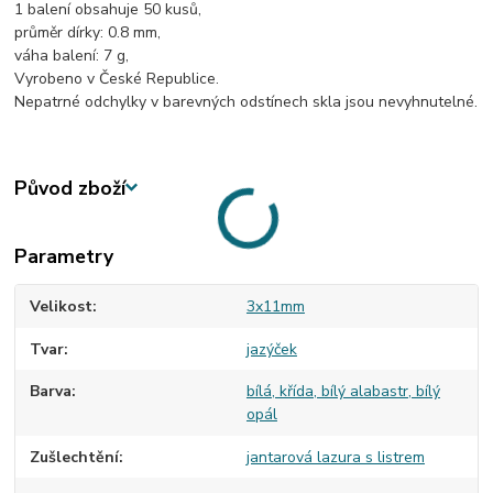
1 balení obsahuje 50 kusů,
průměr dírky: 0.8 mm,
váha balení: 7 g,
Vyrobeno v České Republice.
Nepatrné odchylky v barevných odstínech skla jsou nevyhnutelné.
Původ zboží
Parametry
Velikost
3x11mm
Tvar
jazýček
Barva
bílá, křída, bílý alabastr, bílý
opál
Zušlechtění
jantarová lazura s listrem