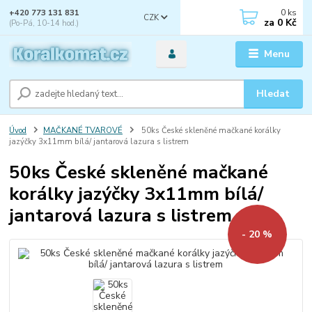
0
ks
+420 773 131 831
CZK
za
0 Kč
(Po-Pá, 10-14 hod.)
Menu
Hledat
Úvod
MAČKANÉ TVAROVÉ
50ks České skleněné mačkané korálky
jazýčky 3x11mm bílá/ jantarová lazura s listrem
50ks České skleněné mačkané
korálky jazýčky 3x11mm bílá/
jantarová lazura s listrem
- 20 %