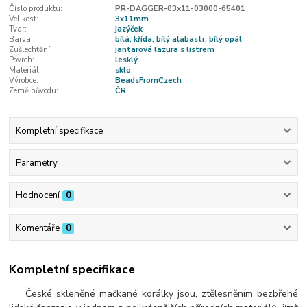
Číslo produktu:
PR-DAGGER-03x11-03000-65401
Velikost:
3x11mm
Tvar:
jazýček
Barva:
bílá, křída, bílý alabastr, bílý opál
Zušlechtění:
jantarová lazura s listrem
Povrch:
lesklý
Materiál:
sklo
Výrobce:
BeadsFromCzech
Země původu:
ČR
Kompletní specifikace
Parametry
Hodnocení
0
Komentáře
0
Kompletní specifikace
České skleněné mačkané korálky jsou, ztělesněním bezbřehé