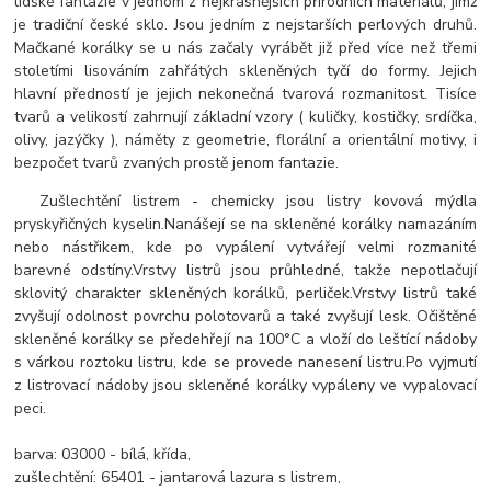
lidské fantazie v jednom z nejkrásnějších přírodních materiálů, jímž
je tradiční české sklo. Jsou jedním z nejstarších perlových druhů.
Mačkané korálky se u nás začaly vyrábět již před více než třemi
stoletími lisováním zahřátých skleněných tyčí do formy. Jejich
hlavní předností je jejich nekonečná tvarová rozmanitost. Tisíce
tvarů a velikostí zahrnují základní vzory ( kuličky, kostičky, srdíčka,
olivy, jazýčky ), náměty z geometrie, florální a orientální motivy, i
bezpočet tvarů zvaných prostě jenom fantazie.
Zušlechtění listrem - chemicky jsou listry kovová mýdla
pryskyřičných kyselin.
Nanášejí se na skleněné korálky namazáním
nebo nástřikem, kde po vypálení vytvářejí velmi rozmanité
barevné odstíny.
Vrstvy listrů jsou průhledné, takže nepotlačují
sklovitý charakter skleněných korálků, perliček.
Vrstvy listrů také
zvyšují odolnost povrchu polotovarů a také zvyšují lesk.
O
čištěné
skleněné korálky se předehřejí na 100°C a vloží do leštící nádoby
s várkou roztoku listru, kde se provede nanesení listru.
Po vyjmutí
z listrovací nádoby jsou skleněné korálky vypáleny ve vypalovací
peci.
barva: 03000 - bílá, křída,
zušlechtění: 65401 - jantarová lazura s listrem,