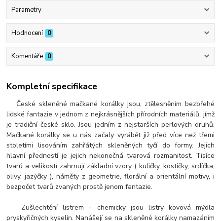
Parametry
Hodnocení
0
Komentáře
0
Kompletní specifikace
České skleněné mačkané korálky jsou, ztělesněním bezbřehé
lidské fantazie v jednom z nejkrásnějších přírodních materiálů, jímž
je tradiční české sklo. Jsou jedním z nejstarších perlových druhů.
Mačkané korálky se u nás začaly vyrábět již před více než třemi
stoletími lisováním zahřátých skleněných tyčí do formy. Jejich
hlavní předností je jejich nekonečná tvarová rozmanitost. Tisíce
tvarů a velikostí zahrnují základní vzory ( kuličky, kostičky, srdíčka,
olivy, jazýčky ), náměty z geometrie, florální a orientální motivy, i
bezpočet tvarů zvaných prostě jenom fantazie.
Zušlechtění listrem - chemicky jsou listry kovová mýdla
pryskyřičných kyselin. Nanášejí se na skleněné korálky namazáním