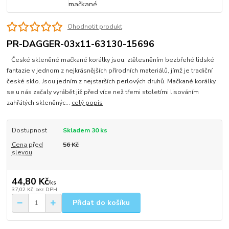
Ohodnotit produkt
PR-DAGGER-03x11-63130-15696
České skleněné mačkané korálky jsou, ztělesněním bezbřehé lidské
fantazie v jednom z nejkrásnějších přírodních materiálů, jímž je tradiční
české sklo. Jsou jedním z nejstarších perlových druhů. Mačkané korálky
se u nás začaly vyrábět již před více než třemi stoletími lisováním
zahřátých skleněnýc...
celý popis
Dostupnost
Skladem 30 ks
Cena před
56 Kč
slevou
44,80 Kč
/
ks
37,02 Kč
bez DPH
Přidat do košíku