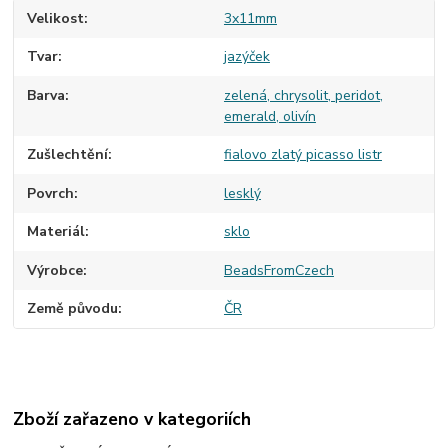
Velikost
3x11mm
Tvar
jazýček
Barva
zelená, chrysolit, peridot,
emerald, olivín
Zušlechtění
fialovo zlatý picasso listr
Povrch
lesklý
Materiál
sklo
Výrobce
BeadsFromCzech
Země původu
ČR
Zboží zařazeno v kategoriích