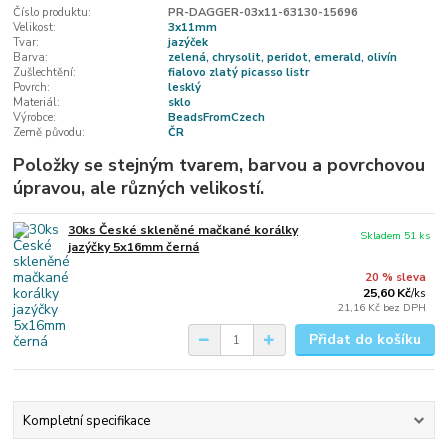
Číslo produktu:
PR-DAGGER-03x11-63130-15696
Velikost:
3x11mm
Tvar:
jazýček
Barva:
zelená, chrysolit, peridot, emerald, olivín
Zušlechtění:
fialovo zlatý picasso listr
Povrch:
lesklý
Materiál:
sklo
Výrobce:
BeadsFromCzech
Země původu:
ČR
Položky se stejným tvarem, barvou a povrchovou
úpravou, ale různých velikostí.
30ks České skleněné mačkané korálky
Skladem 51 ks
jazýčky 5x16mm černá
20 % sleva
25,60 Kč
/
ks
21,16 Kč
bez DPH
Přidat do košíku
Kompletní specifikace