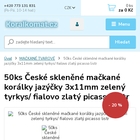
0
ks
+420 773 131 831
CZK
za
0 Kč
(Po-Pá, 10-14 hod.)
Menu
Hledat
Úvod
MAČKANÉ TVAROVÉ
50ks České skleněné mačkané korálky
jazýčky 3x11mm zelený tyrkys/ fialovo zlatý picasso listr
50ks České skleněné mačkané
korálky jazýčky 3x11mm zelený
tyrkys/ fialovo zlatý picasso listr
- 20 %