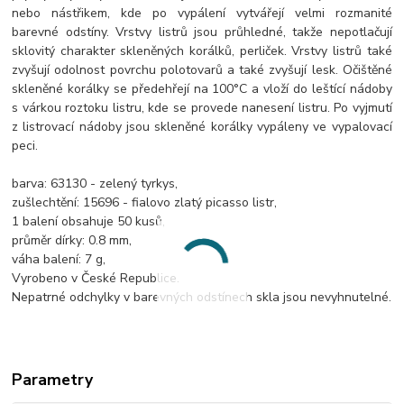
nebo nástřikem, kde po vypálení vytvářejí velmi rozmanité
barevné odstíny. Vrstvy listrů jsou průhledné, takže nepotlačují
sklovitý charakter skleněných korálků, perliček. Vrstvy listrů také
zvyšují odolnost povrchu polotovarů a také zvyšují lesk. Očištěné
skleněné korálky se předehřejí na 100°C a vloží do leštící nádoby
s várkou roztoku listru, kde se provede nanesení listru. Po vyjmutí
z listrovací nádoby jsou skleněné korálky vypáleny ve vypalovací
peci.
barva: 63130 - zelený tyrkys,
zušlechtění: 15696 - fialovo zlatý picasso listr,
1 balení obsahuje 50 kusů,
průměr dírky: 0.8 mm,
váha balení: 7 g,
Vyrobeno v České Republice.
Nepatrné odchylky v barevných odstínech skla jsou nevyhnutelné.
Parametry