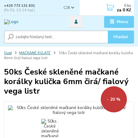
0
ks
+420 773 131 831
CZK
za
0 Kč
(Po-Pá, 10-14 hod.)
Menu
Hledat
Úvod
MAČKANÉ KULATÉ
50ks České skleněné mačkané korálky kulička
6mm čirá/ fialový vega listr
50ks České skleněné mačkané
korálky kulička 6mm čirá/ fialový
vega listr
- 20 %