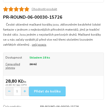
Ohodnotit produkt
PR-ROUND-06-00030-15726
České skleněné mačkané korálky jsou, ztělesněním bezbřehé lidské
fantazie v jednom z nejkrásnějších přírodních materiálů, jímž je tradiční
české sklo. Jsou jedním z nejstarších perlových druhů. Mačkané korálky
se u nás začaly vyrábět již před více než třemi stoletími lisováním
zahřátých skleněný...
celý popis
Dostupnost
Skladem 18 ks
Cena před
36 Kč
slevou
28,80 Kč
/
ks
23,80 Kč
bez DPH
Přidat do košíku
Číslo produktu:
PR-ROUND-06-00030-15726