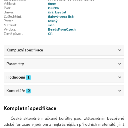
Velikost:
6mm
Tvar:
kulička
Barva:
čirá, krystal
Zušlechtění:
fialový vega listr
Povrch:
lesklý
Materiál:
sklo
Výrobce:
BeadsFromCzech
Země původu:
ČR
Kompletní specifikace
Parametry
Hodnocení
1
Komentáře
0
Kompletní specifikace
České skleněné mačkané korálky jsou, ztělesněním bezbřehé
lidské fantazie v jednom z nejkrásnějších přírodních materiálů, jímž