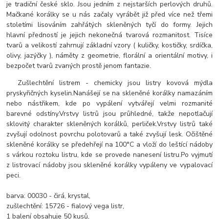
je tradiční české sklo. Jsou jedním z nejstarších perlových druhů.
Mačkané korálky se u nás začaly vyrábět již před více než třemi
stoletími lisováním zahřátých skleněných tyčí do formy. Jejich
hlavní předností je jejich nekonečná tvarová rozmanitost. Tisíce
tvarů a velikostí zahrnují základní vzory ( kuličky, kostičky, srdíčka,
olivy, jazýčky ), náměty z geometrie, florální a orientální motivy, i
bezpočet tvarů zvaných prostě jenom fantazie.
Zušlechtění listrem - chemicky jsou listry kovová mýdla
pryskyřičných kyselin.
Nanášejí se na skleněné korálky namazáním
nebo nástřikem, kde po vypálení vytvářejí velmi rozmanité
barevné odstíny.
Vrstvy listrů jsou průhledné, takže nepotlačují
sklovitý charakter skleněných korálků, perliček.
Vrstvy listrů také
zvyšují odolnost povrchu polotovarů a také zvyšují lesk.
O
čištěné
skleněné korálky se předehřejí na 100°C a vloží do leštící nádoby
s várkou roztoku listru, kde se provede nanesení listru.
Po vyjmutí
z listrovací nádoby jsou skleněné korálky vypáleny ve vypalovací
peci.
barva: 00030 - čirá, krystal,
zušlechtění: 15726 - fialový vega listr,
1 balení obsahuje 50 kusů,