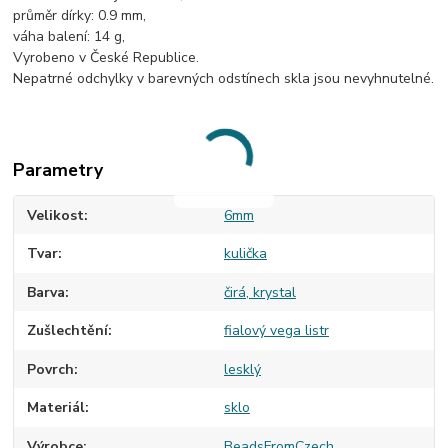
průměr dírky: 0.9 mm,
váha balení: 14 g,
Vyrobeno v České Republice.
Nepatrné odchylky v barevných odstínech skla jsou nevyhnutelné.
Parametry
Velikost
6mm
Tvar
kulička
Barva
čirá, krystal
Zušlechtění
fialový vega listr
Povrch
lesklý
Materiál
sklo
Výrobce
BeadsFromCzech