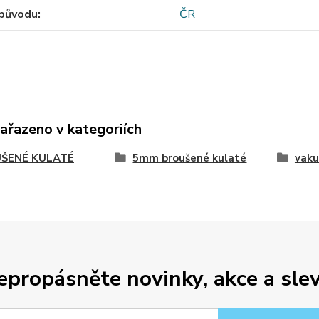
původu
ČR
zařazeno v kategoriích
ŠENÉ KULATÉ
5mm broušené kulaté
vaku
epropásněte novinky, akce a slev