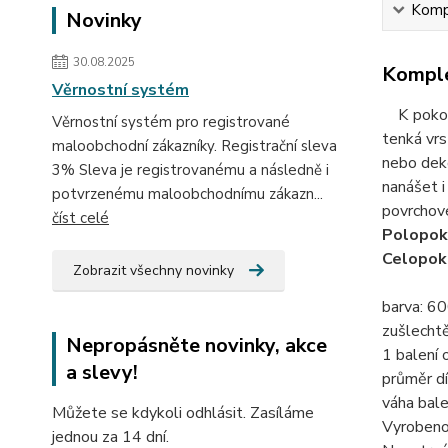
Kompl
Novinky
30.08.2025
Komple
Věrnostní systém
K pokove
Věrnostní systém pro registrované
tenká vrs
maloobchodní zákazníky. Registrační sleva
nebo deko
3% Sleva je registrovanému a následně i
nanášet i 
potvrzenému maloobchodnímu zákazn...
povrchové
číst celé
Polopok
Celopok
Zobrazit všechny novinky
barva: 60
zušlecht
Nepropásněte novinky, akce
1 balení 
a slevy!
průměr dí
váha bale
Můžete se kdykoli odhlásit. Zasíláme
Vyrobeno
jednou za 14 dní.