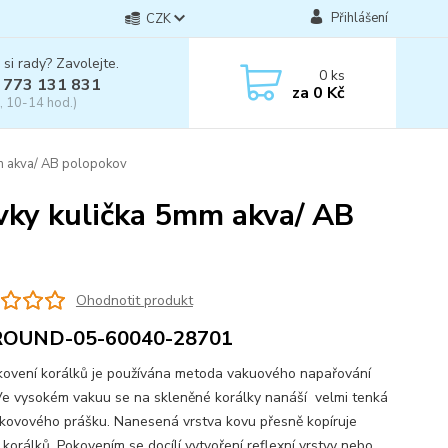
Přihlášení
CZK
 si rady? Zavolejte.
0
ks
 773 131 831
za
0 Kč
, 10-14 hod.)
m akva/ AB polopokov
vky kulička 5mm akva/ AB
Ohodnotit produkt
ROUND-05-60040-28701
vení korálků je používána metoda vakuového napařování
Ve vysokém vakuu se na skleněné korálky nanáší velmi tenká
 kovového prášku. Nanesená vrstva kovu přesně kopíruje
 korálků. Pokovením se docílí vytvoření reflexní vrstvy nebo