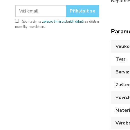
Nepatrné 
Přihlásit se
Souhlasím se
zpracováním osobních údajů
za účelem
rozesílky newsletteru.
Param
Veliko
Tvar
Barva
Zušlec
Povrc
Materi
Výrob