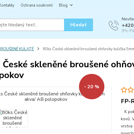
Kontakty
Ochrana soukromí
Blog
Nevíte
Hledat
+420
(Po-Pá
BROUŠENÉ KULATÉ
80ks České skleněné broušené ohňovky kulička 5m
 České skleněné broušené ohňo
pokov
- 20 %
FP-
K poko
kovů. 
vrstva
povrch