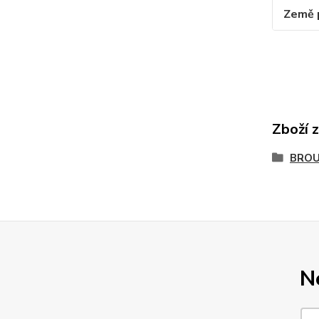
Země 
Zboží 
BROU
N