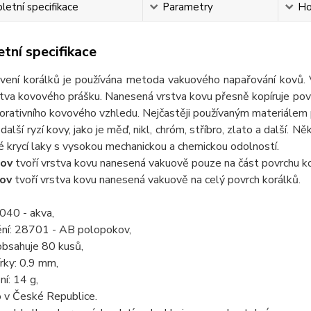
etní specifikace
Parametry
Ho
tní specifikace
ní korálků je používána metoda vakuového napařování kovů. 
tva kovového prášku. Nanesená vrstva kovu přesně kopíruje povrc
rativního kovového vzhledu. Nejčastěji používaným materiálem pr
další ryzí kovy, jako je měď, nikl, chróm, stříbro, zlato a další. 
 krycí laky s vysokou mechanickou a chemickou odolností.
ov
tvoří vrstva kovu nanesená vakuově pouze na část povrchu ko
ov
tvoří vrstva kovu nanesená vakuově na celý povrch korálků.
040 - akva,
ění: 28701 - AB polopokov,
obsahuje 80 kusů,
rky: 0.9 mm,
ní: 14 g,
 v České Republice.