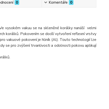
dnocení
0
Komentáře
0
Ve vysokém vakuu se na skleněné korálky nanáší velmi
h korálků. Pokovením se docílí vytvoření reflexní vrstvy
o vakuové pokovení je hliník (Al). Touto technologií lze
Někdy se pro zvýšení trvanlivosti a odolnosti pokovu aplikují
rálků.