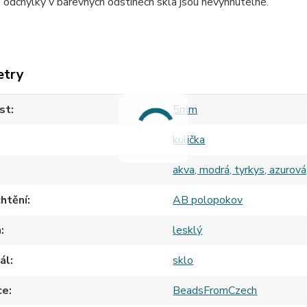
odchylky v barevných odstínech skla jsou nevyhnutelné.
etry
st
5mm
kulička
akva, modrá, tyrkys, azurová,
htění
AB polopokov
h
lesklý
ál
sklo
ce
BeadsFromCzech