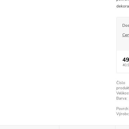
dekorat
Dos
Cen
49
40,
Číslo
produkt
Velikos
Barva:
Povrch:
Výrobc