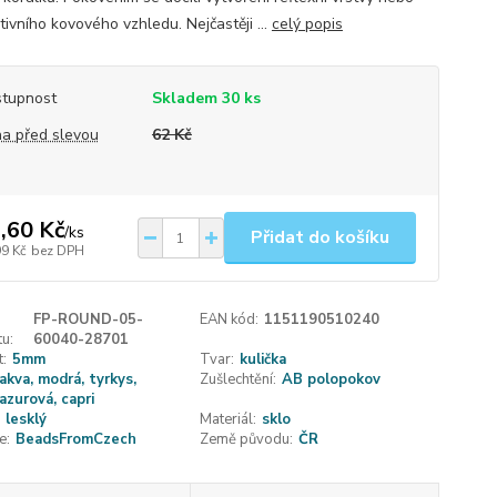
ivního kovového vzhledu. Nejčastěji ...
celý popis
tupnost
Skladem 30 ks
a před slevou
62 Kč
,60 Kč
/
ks
Přidat do košíku
99 Kč
bez DPH
FP-ROUND-05-
EAN kód:
1151190510240
u:
60040-28701
t:
5mm
Tvar:
kulička
akva, modrá, tyrkys,
Zušlechtění:
AB polopokov
azurová, capri
lesklý
Materiál:
sklo
e:
BeadsFromCzech
Země původu:
ČR