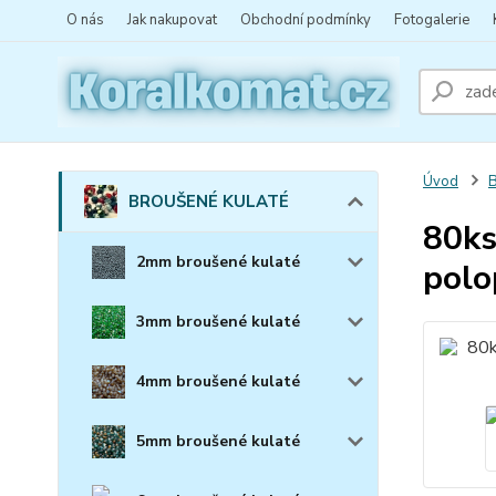
O nás
Jak nakupovat
Obchodní podmínky
Fotogalerie
Úvod
BROUŠENÉ KULATÉ
80ks
2mm broušené kulaté
polo
3mm broušené kulaté
4mm broušené kulaté
5mm broušené kulaté