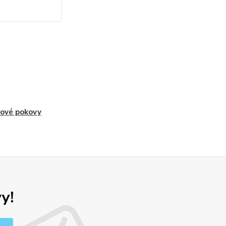
ové pokovy
y!