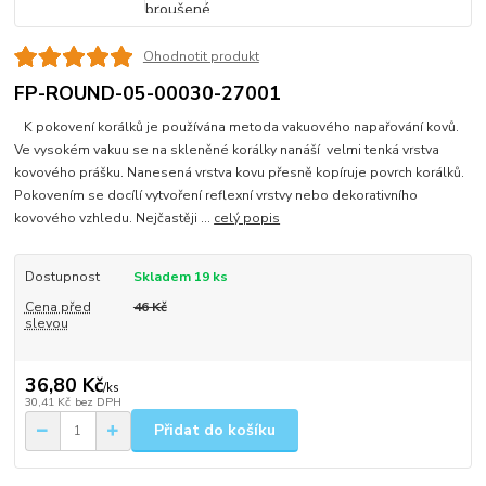
Ohodnotit produkt
FP-ROUND-05-00030-27001
K pokovení korálků je používána metoda vakuového napařování kovů.
Ve vysokém vakuu se na skleněné korálky nanáší velmi tenká vrstva
kovového prášku. Nanesená vrstva kovu přesně kopíruje povrch korálků.
Pokovením se docílí vytvoření reflexní vrstvy nebo dekorativního
kovového vzhledu. Nejčastěji ...
celý popis
Dostupnost
Skladem 19 ks
Cena před
46 Kč
slevou
36,80 Kč
/
ks
30,41 Kč
bez DPH
Přidat do košíku