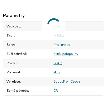
Parametry
Velikost
5mm
Tvar
kulička
Barva
čirá, krystal
Zušlechtění
hliník polopokov
Povrch
lesklý
Materiál
sklo
Výrobce
BeadsFromCzech
Země původu
ČR