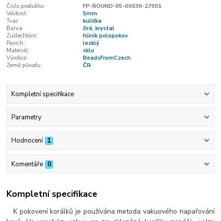
Číslo produktu:
FP-ROUND-05-00030-27001
Velikost:
5mm
Tvar:
kulička
Barva:
čirá, krystal
Zušlechtění:
hliník polopokov
Povrch:
lesklý
Materiál:
sklo
Výrobce:
BeadsFromCzech
Země původu:
ČR
Kompletní specifikace
Parametry
Hodnocení
1
Komentáře
0
Kompletní specifikace
K pokovení korálků je používána metoda vakuového napařování