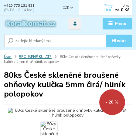
0
ks
+420 773 131 831
CZK
za
0 Kč
(Po-Pá, 10-14 hod.)
Menu
Hledat
Úvod
BROUŠENÉ KULATÉ
80ks České skleněné broušené ohňovky
kulička 5mm čirá/ hliník polopokov
80ks České skleněné broušené
ohňovky kulička 5mm čirá/ hliník
polopokov
- 20 %