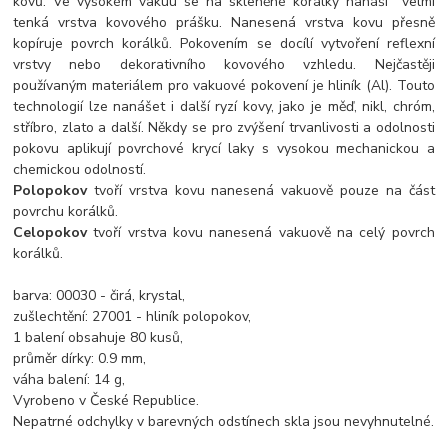
kovů. Ve vysokém vakuu se na skleněné korálky nanáší velmi
tenká vrstva kovového prášku. Nanesená vrstva kovu přesně
kopíruje povrch korálků. Pokovením se docílí vytvoření reflexní
vrstvy nebo dekorativního kovového vzhledu. Nejčastěji
používaným materiálem pro vakuové pokovení je hliník (Al). Touto
technologií lze nanášet i další ryzí kovy, jako je měď, nikl, chróm,
stříbro, zlato a další. Někdy se pro zvýšení trvanlivosti a odolnosti
pokovu aplikují povrchové krycí laky s vysokou mechanickou a
chemickou odolností.
Polopokov
tvoří vrstva kovu nanesená vakuově pouze na část
povrchu korálků.
Celopokov
tvoří vrstva kovu nanesená vakuově na celý povrch
korálků.
barva: 00030 - čirá, krystal,
zušlechtění: 27001 - hliník polopokov,
1 balení obsahuje 80 kusů,
průměr dírky: 0.9 mm,
váha balení: 14 g,
Vyrobeno v České Republice.
Nepatrné odchylky v barevných odstínech skla jsou nevyhnutelné.