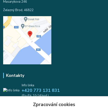
Masarykova 246
Železný Brod, 46822
Kontakty
Info linka
+420 773 131 831
(Po-Pá, 10-14 hod.)
Zpracování cookies
info@koralkomat.cz