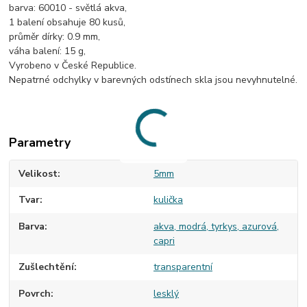
barva: 60010 - světlá akva,
1 balení obsahuje 80 kusů,
průměr dírky: 0.9 mm,
váha balení: 15 g,
Vyrobeno v České Republice.
Nepatrné odchylky v barevných odstínech skla jsou nevyhnutelné.
Parametry
Velikost
5mm
Tvar
kulička
Barva
akva, modrá, tyrkys, azurová,
capri
Zušlechtění
transparentní
Povrch
lesklý