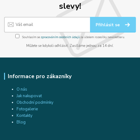
slevy!
Přihlásit se
Souhlasím se
zpracováním osobních údajů
za účelem rozesílky newsletteru.
Můžete se kdykoli odhlásit. Zasíláme jednou za 14 dní.
Informace pro zákazníky
O nás
Jak nakupovat
Obchodní podmínky
Fotogalerie
Kontakty
Blog