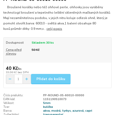
Broušené korálky nebo též ohňové perle, ohňovky jsou vyráběny
technologií broušení a tepelného leštění skleněných mačkaných korálků.
Mají nezaměnitelnou podobu, v jejich nitru koluje odlesk ohně, který je
pomohl stvořit.barva: 60010 - světlá akva,1 balení obsahuje 80
kusů,průměr dírky: 0.9 mm,v...
celý popis
Dostupnost
Skladem 30 ks
Cena před
50 Kč
slevou
40 Kč
/
ks
33,06 Kč
bez DPH
Přidat do košíku
Číslo produktu:
FP-ROUND-05-60010-00000
EAN kód:
1151190510073
Velikost:
5mm
Tvar:
kulička
Barva:
akva, modrá, tyrkys, azurová, capri
Zušlechtění:
transparentní