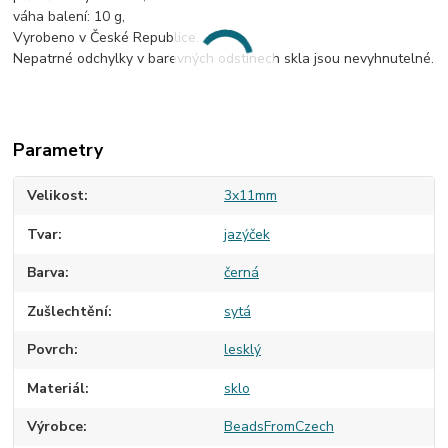
váha balení: 10 g,
Vyrobeno v České Republice.
Nepatrné odchylky v barevných odstínech skla jsou nevyhnutelné.
Parametry
Velikost
3x11mm
Tvar
jazýček
Barva
černá
Zušlechtění
sytá
Povrch
lesklý
Materiál
sklo
Výrobce
BeadsFromCzech