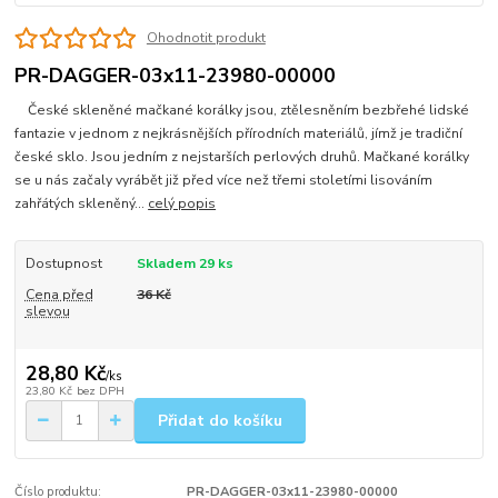
Ohodnotit produkt
PR-DAGGER-03x11-23980-00000
České skleněné mačkané korálky jsou, ztělesněním bezbřehé lidské
fantazie v jednom z nejkrásnějších přírodních materiálů, jímž je tradiční
české sklo. Jsou jedním z nejstarších perlových druhů. Mačkané korálky
se u nás začaly vyrábět již před více než třemi stoletími lisováním
zahřátých skleněný...
celý popis
Dostupnost
Skladem 29 ks
Cena před
36 Kč
slevou
28,80 Kč
/
ks
23,80 Kč
bez DPH
Přidat do košíku
Číslo produktu:
PR-DAGGER-03x11-23980-00000