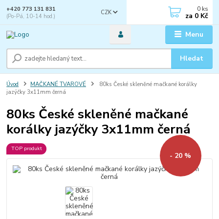
0
ks
+420 773 131 831
CZK
za
0 Kč
(Po-Pá, 10-14 hod.)
Menu
Hledat
Úvod
MAČKANÉ TVAROVÉ
80ks České skleněné mačkané korálky
jazýčky 3x11mm černá
80ks České skleněné mačkané
korálky jazýčky 3x11mm černá
TOP produkt
- 20 %