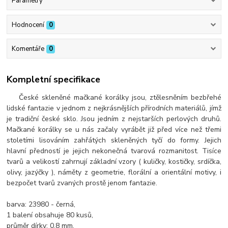
Parametry
Hodnocení
0
Komentáře
0
Kompletní specifikace
České skleněné mačkané korálky jsou, ztělesněním bezbřehé
lidské fantazie v jednom z nejkrásnějších přírodních materiálů, jímž
je tradiční české sklo. Jsou jedním z nejstarších perlových druhů.
Mačkané korálky se u nás začaly vyrábět již před více než třemi
stoletími lisováním zahřátých skleněných tyčí do formy. Jejich
hlavní předností je jejich nekonečná tvarová rozmanitost. Tisíce
tvarů a velikostí zahrnují základní vzory ( kuličky, kostičky, srdíčka,
olivy, jazýčky ), náměty z geometrie, florální a orientální motivy, i
bezpočet tvarů zvaných prostě jenom fantazie.
barva: 23980 - černá,
1 balení obsahuje 80 kusů,
průměr dírky: 0.8 mm,