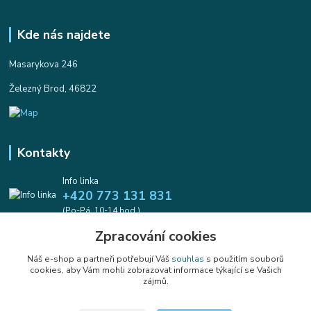
Kde nás najdete
Masarykova 246
Železný Brod, 46822
Kontakty
Info linka
+420 773 131 831
(Po-Pá, 10-14 hod.)
Zpracování cookies
info@koralkomat.cz
Náš e-shop a partneři potřebují Váš
souhlas
s použitím souborů
cookies, aby Vám mohli zobrazovat informace týkající se Vašich
zájmů.