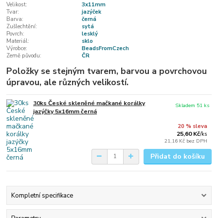
Velikost:
3x11mm
Tvar:
jazýček
Barva:
černá
Zušlechtění:
sytá
Povrch:
lesklý
Materiál:
sklo
Výrobce:
BeadsFromCzech
Země původu:
ČR
Položky se stejným tvarem, barvou a povrchovou
úpravou, ale různých velikostí.
30ks České skleněné mačkané korálky
Skladem 51 ks
jazýčky 5x16mm černá
20 % sleva
25,60 Kč
/
ks
21,16 Kč
bez DPH
Přidat do košíku
Kompletní specifikace