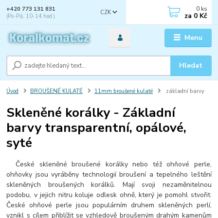
0
ks
+420 773 131 831
CZK
za
0 Kč
(Po-Pá, 10-14 hod.)
Menu
Hledat
Úvod
BROUŠENÉ KULATÉ
11mm broušené kulaté
základní barvy
Skleněné korálky - Základní
barvy transparentní, opálové,
syté
České skleněné broušené korálky nebo též ohňové perle,
ohňovky jsou vyráběny technologií broušení a tepelného leštění
skleněných broušených korálků. Mají svoji nezaměnitelnou
podobu, v jejich nitru koluje odlesk ohně, který je pomohl stvořit.
České ohňové perle jsou populárním druhem skleněných perlí,
vznikl s cílem přiblížit se vzhledově broušeným drahým kamenům