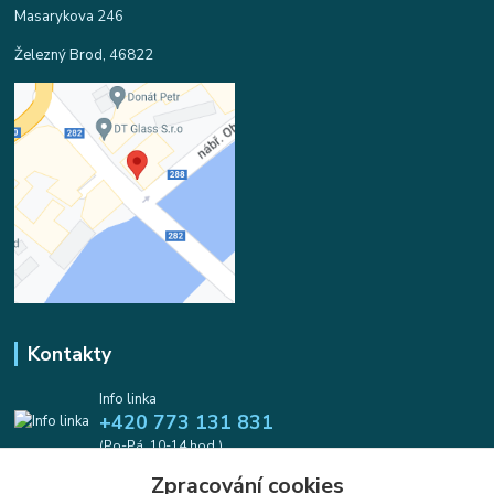
Masarykova 246
Železný Brod, 46822
Kontakty
Info linka
+420 773 131 831
(Po-Pá, 10-14 hod.)
Zpracování cookies
info@koralkomat.cz