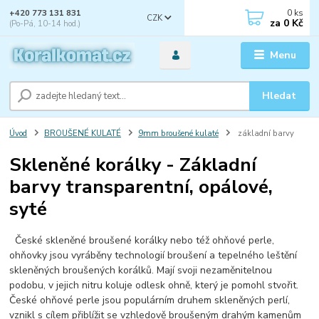
0
ks
+420 773 131 831
CZK
za
0 Kč
(Po-Pá, 10-14 hod.)
Menu
Hledat
Úvod
BROUŠENÉ KULATÉ
9mm broušené kulaté
základní barvy
Skleněné korálky - Základní
barvy transparentní, opálové,
syté
České skleněné broušené korálky nebo též ohňové perle,
ohňovky jsou vyráběny technologií broušení a tepelného leštění
skleněných broušených korálků. Mají svoji nezaměnitelnou
podobu, v jejich nitru koluje odlesk ohně, který je pomohl stvořit.
České ohňové perle jsou populárním druhem skleněných perlí,
vznikl s cílem přiblížit se vzhledově broušeným drahým kamenům