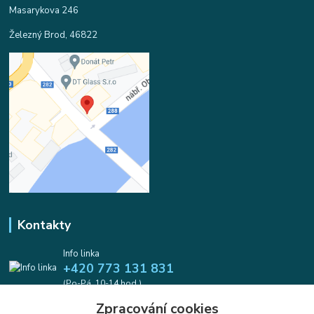
Masarykova 246
Železný Brod, 46822
Kontakty
Info linka
+420 773 131 831
(Po-Pá, 10-14 hod.)
Zpracování cookies
info@koralkomat.cz